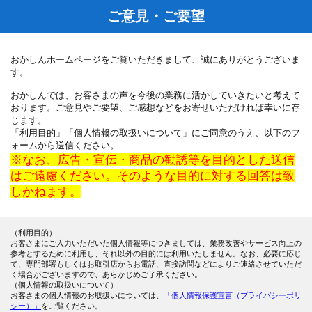
ご意見・ご要望
おかしんホームページをご覧いただきまして、誠にありがとうございま
す。
おかしんでは、お客さまの声を今後の業務に活かしていきたいと考えて
おります。ご意見やご要望、ご感想などをお寄せいただければ幸いに存
じます。
「利用目的」「個人情報の取扱いについて」にご同意のうえ、以下のフ
ォームから送信ください。
※なお、広告・宣伝・商品の勧誘等を目的とした送信
はご遠慮ください。そのような目的に対する回答は致
しかねます。
（利用目的）
お客さまにご入力いただいた個人情報等につきましては、業務改善やサービス向上の
参考とするために利用し、それ以外の目的には利用いたしません。なお、必要に応じ
て、専門部署もしくはお取引店からお電話、直接訪問などによりご連絡させていただ
く場合がございますので、あらかじめご了承ください。
（個人情報の取扱いについて）
お客さまの個人情報のお取扱いについては、
「個人情報保護宣言（プライバシーポリ
シー）」
をご覧ください。