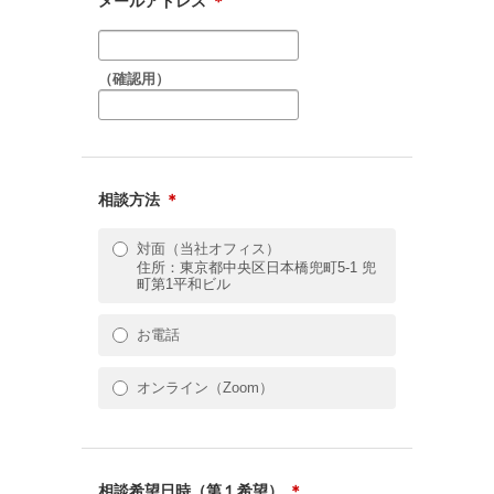
メールアドレス
＊
（確認用）
相談方法
＊
対面（当社オフィス）
住所：東京都中央区日本橋兜町5-1 兜
町第1平和ビル
お電話
オンライン（Zoom）
相談希望日時（第１希望）
＊