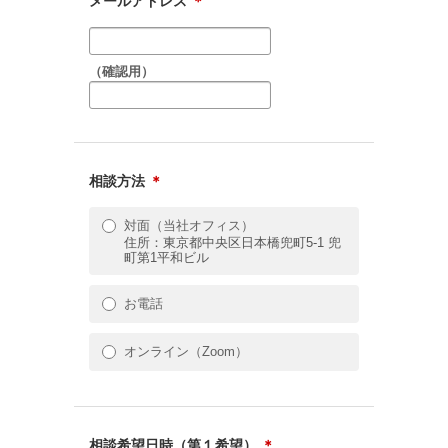
メールアドレス
＊
（確認用）
相談方法
＊
対面（当社オフィス）
住所：東京都中央区日本橋兜町5-1 兜
町第1平和ビル
お電話
オンライン（Zoom）
相談希望日時（第１希望）
＊