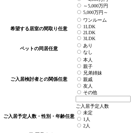
～5,000万円
5,000万円～
ワンルーム
1LDK
希望する居室の間取り
任意
2LDK
3LDK
あり
ペットの同居
任意
なし
本人
親子
兄弟姉妹
ご入居検討者との関係
任意
親戚
友人
その他
ご入居予定人数
未定
ご入居予定人数・性別・年齢
任意
1人
2人