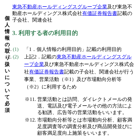
東急不動産ホールディングスグループ企業
及び東急不
動産ホールディングス株式会社
有価証券報告書
記載の
個
子会社、関連会社
人
情
3.
利用する者の利用目的
報
の
「1．個人情報の利用目的」記載の利用目的
取
上記2．記載の
東急不動産ホールディングスグル
り
ープ企業
及び東急不動産ホールディングス株式会
扱
い
社
有価証券報告書
記載の子会社、関連会社が行う
に
事業、営業活動（※1）及び市場動向分析等
つ
（※2）に利用するため
い
て
営業活動とは訪問、ダイレクトメールの発
必
送、電話及び電子メールその他の方法によ
須
る勧誘、広告等の営業活動をいいます。
市場動向分析等とは市場動向分析、顧客満
足度調査等の調査分析及び商品開発並びに
顧客満足度向上施策をいいます。