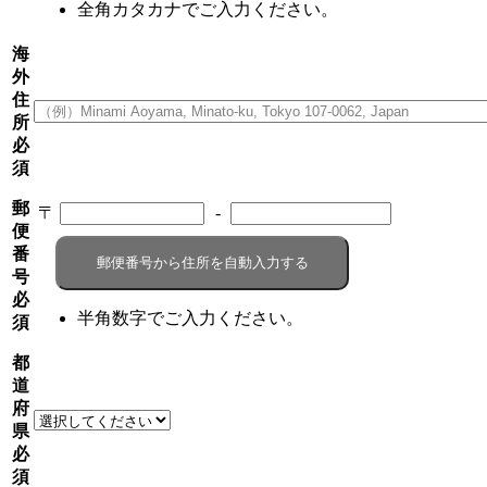
全角カタカナでご入力ください。
海
外
住
所
必
須
郵
〒
-
便
番
郵便番号から住所を自動入力する
号
必
半角数字でご入力ください。
須
都
道
府
県
必
須