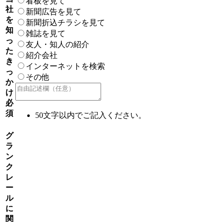
看板を見て
社
新聞広告を見て
を
新聞折込チラシを見て
知
雑誌を見て
っ
友人・知人の紹介
た
紹介会社
き
インターネットを検索
っ
その他
か
け
必
須
50文字以内でご記入ください。
グ
ラ
ン
ク
レ
ー
ル
に
関