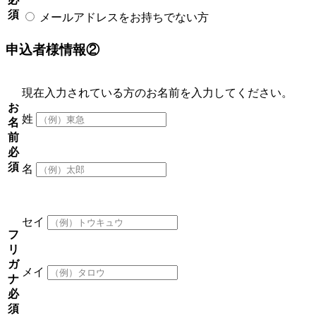
須
メールアドレスをお持ちでない方
申込者様情報②
現在入力されている方のお名前を入力してください。
お
姓
名
前
必
須
名
セイ
フ
リ
ガ
メイ
ナ
必
須