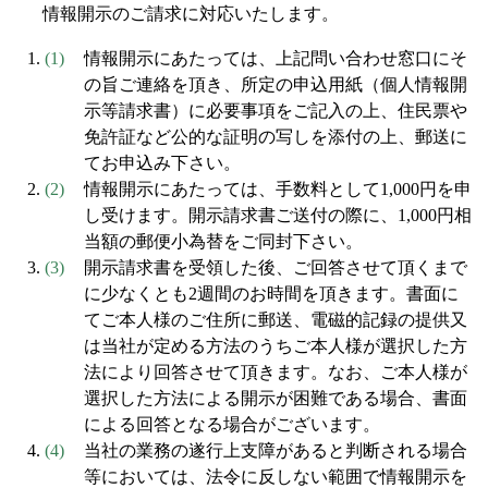
情報開示のご請求に対応いたします。
情報開示にあたっては、上記問い合わせ窓口にそ
の旨ご連絡を頂き、所定の申込用紙（個人情報開
示等請求書）に必要事項をご記入の上、住民票や
免許証など公的な証明の写しを添付の上、郵送に
てお申込み下さい。
情報開示にあたっては、手数料として1,000円を申
し受けます。開示請求書ご送付の際に、1,000円相
当額の郵便小為替をご同封下さい。
開示請求書を受領した後、ご回答させて頂くまで
に少なくとも2週間のお時間を頂きます。書面に
てご本人様のご住所に郵送、電磁的記録の提供又
は当社が定める方法のうちご本人様が選択した方
法により回答させて頂きます。なお、ご本人様が
選択した方法による開示が困難である場合、書面
による回答となる場合がございます。
当社の業務の遂行上支障があると判断される場合
等においては、法令に反しない範囲で情報開示を