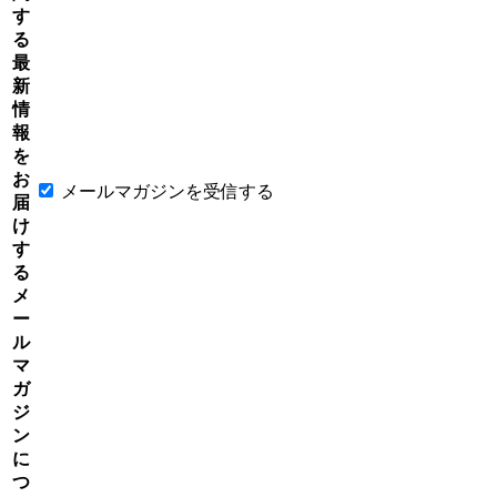
す
る
最
新
情
報
を
お
メールマガジンを受信する
届
け
す
る
メ
ー
ル
マ
ガ
ジ
ン
に
つ