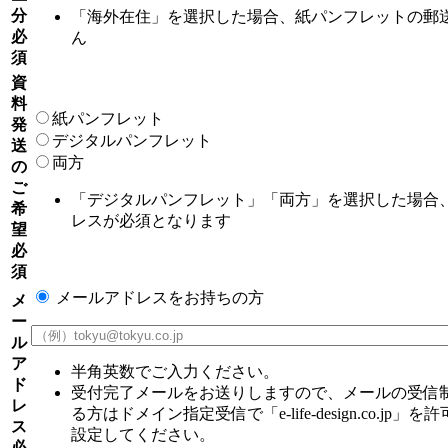
分
「海外在住」を選択した場合、紙パンフレットの郵
必
ん
須
資
料
紙パンフレット
発
デジタルパンフレット
送
両方
の
ご
「デジタルパンフレット」「両方」を選択した場合
希
レスが必須となります
望
必
須
メールアドレスをお持ちの方
メ
ー
ル
ア
半角英数でご入力ください。
ド
受付完了メールをお送りしますので、メールの受信
レ
る方はドメイン指定受信で「e-life-design.co.jp」
ス
設定してください。
必