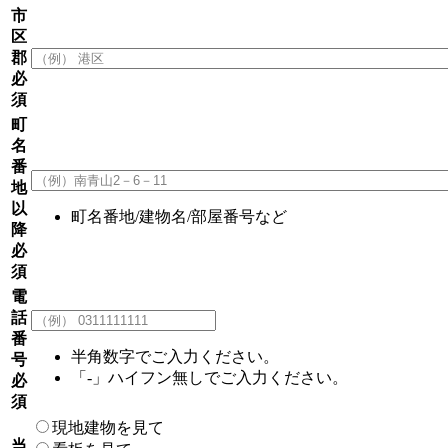
市
区
郡
必
須
町
名
番
地
以
町名番地/建物名/部屋番号など
降
必
須
電
話
番
半角数字でご入力ください。
号
「-」ハイフン無しでご入力ください。
必
須
現地建物を見て
当