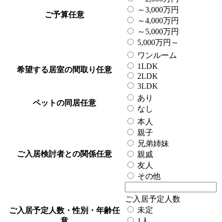
～3,000万円
ご予算
任意
～4,000万円
～5,000万円
5,000万円～
ワンルーム
1LDK
希望する居室の間取り
任意
2LDK
3LDK
あり
ペットの同居
任意
なし
本人
親子
兄弟姉妹
ご入居検討者との関係
任意
親戚
友人
その他
ご入居予定人数
未定
ご入居予定人数・性別・年齢
任
意
1人