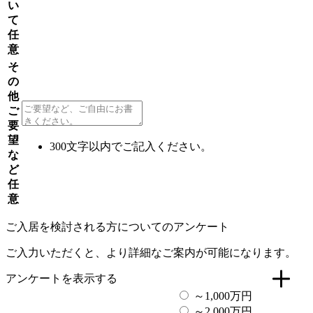
い
て
任
意
そ
の
他
ご
要
望
300文字以内でご記入ください。
な
ど
任
意
ご入居を検討される方についてのアンケート
ご入力いただくと、より詳細なご案内が可能になります。
アンケートを表示する
～1,000万円
～2,000万円