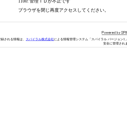
1100: 管理ＩＤが不正です
ブラウザを閉じ再度アクセスしてください。
登録される情報は、
スパイラル株式会社
による情報管理システム「スパイラル バージョン1
安全に管理され