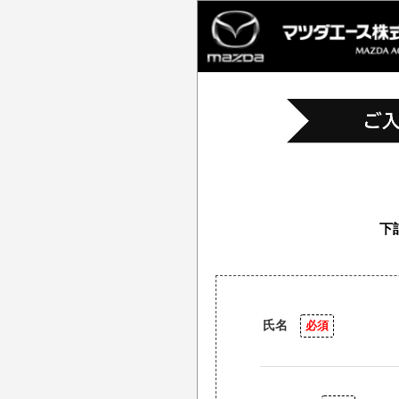
下
氏名
必須