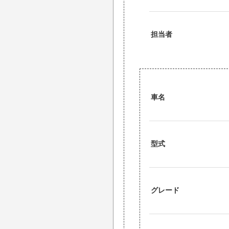
担当者
車名
型式
グレード