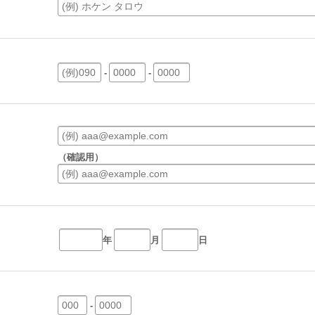
-
-
（確認用）
年
月
日
-