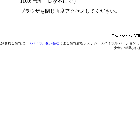
1100: 管理ＩＤが不正です
ブラウザを閉じ再度アクセスしてください。
登録される情報は、
スパイラル株式会社
による情報管理システム「スパイラル バージョン1
安全に管理され