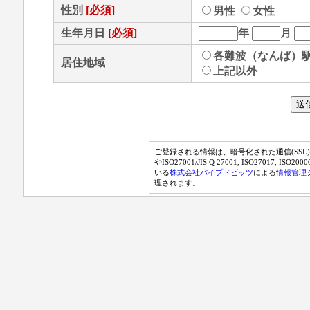
性別
[必須]
男性
女性
生年月日
[必須]
年
月
各難波（なんば）
居住地域
上記以外
ご登録される情報は、暗号化された通信(SS
やISO27001/JIS Q 27001, ISO27017, IS
いる
株式会社パイプドビッツ
による
情報管理
理されます。