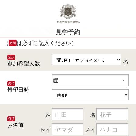
見学予約
（
は必ずご記入ください）
必須
必須
名
参加希望人数
必須
希望日時
姓
名
必須
お名前
セイ
メイ