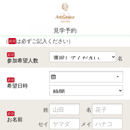
見学予約
（
は必ずご記入ください）
必須
必須
名
参加希望人数
必須
希望日時
姓
名
必須
お名前
セイ
メイ