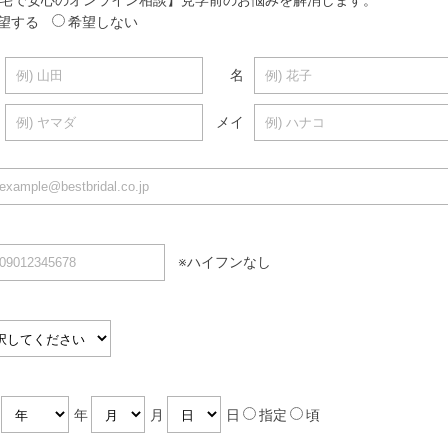
望する
希望しない
名
メイ
※ハイフンなし
暦
年
月
日
指定
頃