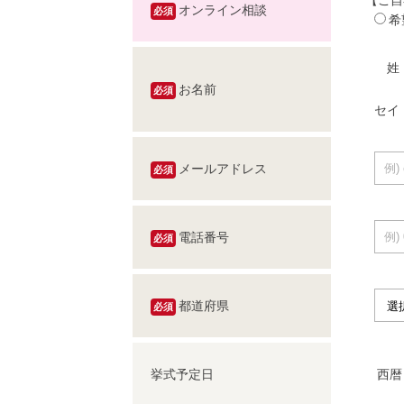
オンライン相談
必須
希
姓
お名前
必須
セイ
メールアドレス
必須
電話番号
必須
都道府県
必須
挙式予定日
西