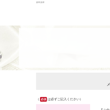
資料請求
メ
（
は必ずご記入ください）
必須
【ご自