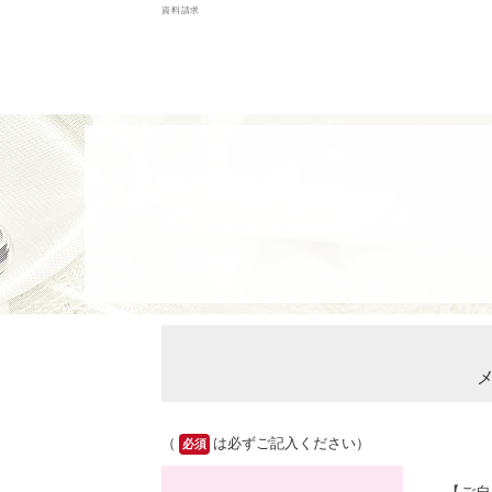
資料請求
メ
（
は必ずご記入ください）
必須
【ご自