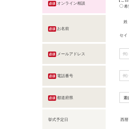
オンライン相談
必須
希
姓
お名前
必須
セイ
メールアドレス
必須
電話番号
必須
都道府県
必須
挙式予定日
西