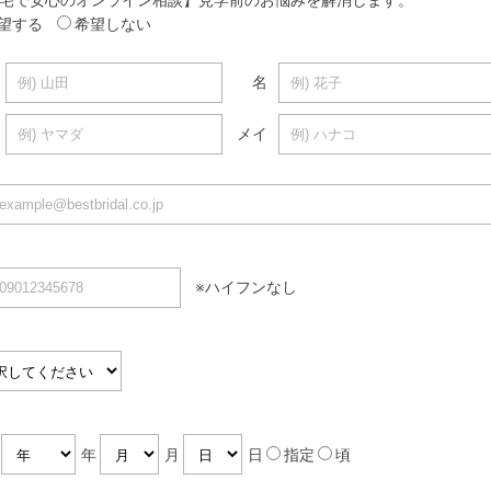
望する
希望しない
名
メイ
※ハイフンなし
暦
年
月
日
指定
頃