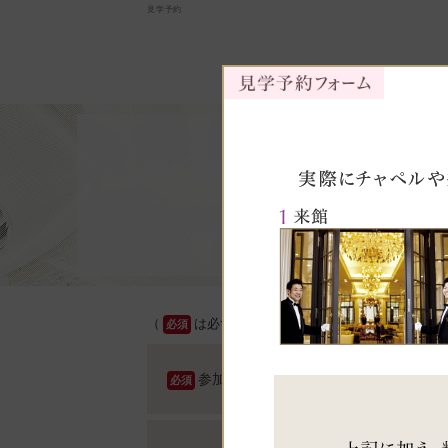
見学予約
（
は必ずご記入ください）
必須
参加希望人数
必須
平日1