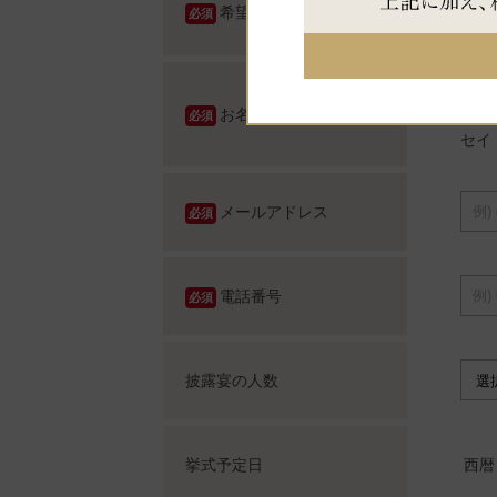
希望日時
必須
姓
お名前
必須
セイ
メールアドレス
必須
電話番号
必須
披露宴の人数
挙式予定日
西