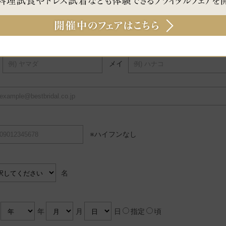
名
メイ
※ハイフンなし
名
暦
年
月
日
指定
頃