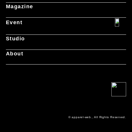
Magazine
Event
Studio
About
© apparel-web., All Rights Reserved.