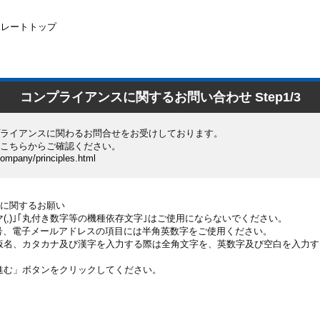
ポレートトップ
コンプライアンスに関するお問い合わせ Step1/3
ライアンスに関わるお問合せをお受けしております。
こちらからご確認ください。
company/principles.html
に関するお願い
(,)｣｢丸付き数字等の機種依存文字｣はご使用にならないでください。
番号、電子メールアドレスの項目には半角英数字をご使用ください。
仮名、カタカナ及び漢字を入力する際は全角文字を、英数字及び空白を入力
進む」ボタンをクリックしてください。