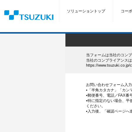
ソリューショントップ
コー
当フォームは当社のコンプ
当社のコンプライアンスは
https://www.tsuzuki.co.jp/
お問い合わせフォーム入力
•「半角カタカナ」「カンマ
•郵便番号、電話／FAX
•特に指定のない場合、平
ください。
•入力後、「確認ページへ