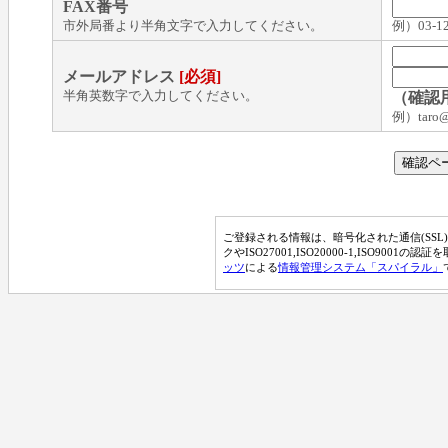
FAX番号
市外局番より半角文字で入力してください。
例）03-12
メールアドレス
[必須]
半角英数字で入力してください。
（確認
例）taro@t
ご登録される情報は、暗号化された通信(SSL
クやISO27001,ISO20000-1,ISO9001の
ッツ
による
情報管理システム「スパイラル」