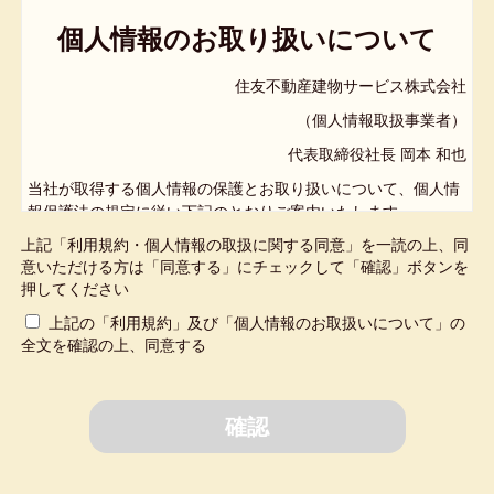
要な手続を、PC/スマートフォンから24時間利用できる会員制
サービスです。なお、本サービスは、マンションの提携状況等
個人情報のお取り扱いについて
により、利用開始時期や利用可能な機能が異なる場合がありま
す。
住友不動産建物サービス株式会社
（個人情報取扱事業者）
第2条（会員資格）
代表取締役社長 岡本 和也
本サービスの会員は、当社が管理受託するマンションの区分所
有者（国内管理人含む）または賃借人で、所定の方法により登
当社が取得する個人情報の保護とお取り扱いについて、個人情
録し、当社が承認した方とします。なお、会員登録は無料で
報保護法の規定に従い下記のとおりご案内いたします。
す。
上記「利用規約・個人情報の取扱に関する同意」を一読の上、同
１．個人情報の取得および利用目的
意いただける方は「同意する」にチェックして「確認」ボタンを
第3条（会員登録）
押してください
当社が取得し保有する個人情報は、以下の目的のために利用い
1. 会員登録の申請手続は、当社所定の登録フォームからメール
たします。
上記の「利用規約」及び「個人情報のお取扱いについて」の
認証を行い、案内に記載の認証コード及び認証パスワードを
全文を確認の上、同意する
（1）マンション・ビル管理、工事請負、警備業等の事業に関す
入力して対象住戸を認証することで完了します。
る契約の履行および情報・サービスの提供
2. 認証コード・認証パスワードを紛失した場合は、再発行手続
（2）不動産仲介、賃貸管理等の事業に関する契約の履行および
を行うことができます。届出済の携帯電話番号との一致が確
情報・サービスの提供
認できる場合はSMSで通知し、一致しない場合は届出住所に
郵送します。
（3）ハウスクリーニング業・引越運搬業等の事業に関する契約
の履行および情報・サービスの提供
3. 当社は、本条による会員登録の申請があった場合、メールア