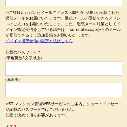
※ご登録いただいたメールアドレスへ弊社からURLが記載された
返信メールをお届けいたします。返信メールが受信できるアドレ
スのご入力をお願いいたします。また、迷惑メール対策としてド
メイン指定受信をしている場合は、 sumitate.co.jpからのメール
が受信できるよう追加登録をお願いいたします。
ドメイン指定受信の設定方法はこちら
任意のパスワード
＊
(半角英数8文字以上)
(確認用)
※ST-マンション管理WEBサービスのご案内、ショートメッセー
ジ記載のパスワードではございません。
任意で決めて頂く必要があります。
氏名
＊