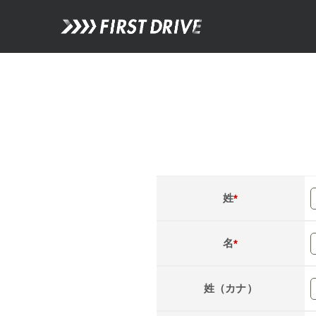
姓
*
名
*
姓（カナ）