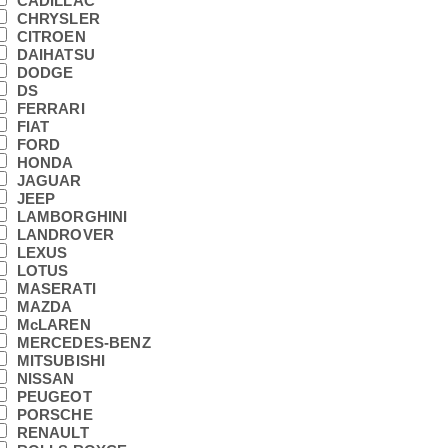
CADILLAC
CHRYSLER
CITROEN
DAIHATSU
DODGE
DS
FERRARI
FIAT
FORD
HONDA
JAGUAR
JEEP
LAMBORGHINI
LANDROVER
LEXUS
LOTUS
MASERATI
MAZDA
McLAREN
MERCEDES-BENZ
MITSUBISHI
NISSAN
PEUGEOT
PORSCHE
RENAULT