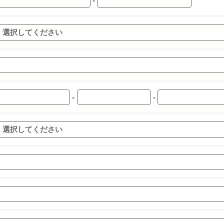
-
-
-