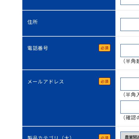
住所
電話番号
必須
（半角
メールアドレス
必須
（半角
（確認
製品カテゴリ（大）
必須