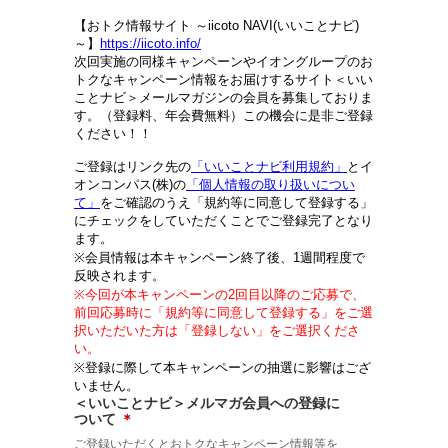
【おトク情報サイト ～iicoto NAVI(いいことナビ)
～】
https://iicoto.info/
次回実施の同様キャンペーンやイオングループのお
トクなキャンペーン情報をお届けするサイト＜いい
ことナビ＞メールマガジンの会員を募集しておりま
す。（登録料、年会費無料）この機会に是非ご登録
ください！！
ご登録はリンク先の
「いいことナビ利用規約」
とイ
オンコンパス(株)の
「個人情報の取り扱いについ
て」
をご確認のうえ「規約等に同意して登録する」
にチェックをしていただくことでご登録完了となり
ます。
※会員情報は本キャンペーン終了後、1週間程度で
反映されます。
※今回が本キャンペーンの2回目以降のご応募で、
前回応募時に「規約等に同意して登録する」をご選
択いただいた方は「登録しない」をご選択くださ
い。
※登録に際して本キャンペーンの抽選に影響はござ
いません。
＜いいことナビ＞メルマガ会員への登録に
ついて
＊
ご登録いただくとおトクなキャンペーン情報等を