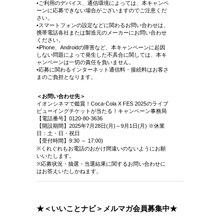
•ご利用のデバイス、通信環境によっては、本キャンペ
ーンに応募できない場合がございますのでご注意くだ
さい。
•スマートフォンの設定などに関わるお問い合わせは、
携帯電話各社または製造元のメーカーにお問い合わせ
ください。
•iPhone、Androidの障害など、本キャンペーンに起因
しない問題によって発生した不具合に関しては、本キ
ャンペーンは一切の責任を負いません。
•応募に関わるインターネット通信料・接続料はお客さ
まのご負担となります。
＜お問い合わせ先＞
イオンシネマで鑑賞！Coca-Cola X FES 2025のライブ
ビューイングチケットが当たる！キャンペーン事務局
【電話番号】0120-80-3636
【開設期間】2025年7月28日(月)～9月1日(月) ※休業
日：土・日・祝日
【受付時間】9:30 ～ 17:00)
※くれぐれもお電話のおかけ間違いのないようにお願
いいたします。
※応募状況・抽選・当選結果に関するお問い合わせに
はお答えいたしかねます。
★＜いいことナビ＞メルマガ会員募集中★