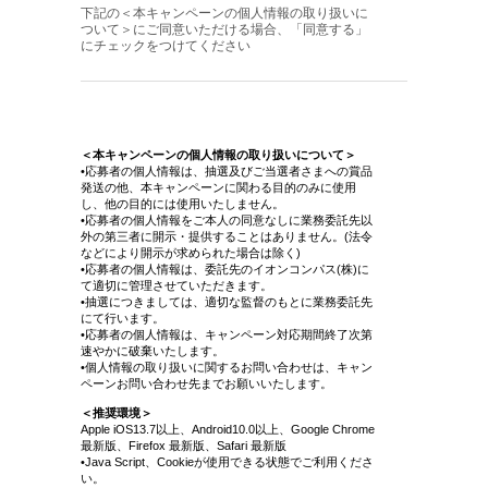
下記の＜本キャンペーンの個人情報の取り扱いに
ついて＞にご同意いただける場合、「同意する」
にチェックをつけてください
＜本キャンペーンの個人情報の取り扱いについて＞
•応募者の個人情報は、抽選及びご当選者さまへの賞品
発送の他、本キャンペーンに関わる目的のみに使用
し、他の目的には使用いたしません。
•応募者の個人情報をご本人の同意なしに業務委託先以
外の第三者に開示・提供することはありません。(法令
などにより開示が求められた場合は除く)
•応募者の個人情報は、委託先のイオンコンパス(株)に
て適切に管理させていただきます。
•抽選につきましては、適切な監督のもとに業務委託先
にて行います。
•応募者の個人情報は、キャンペーン対応期間終了次第
速やかに破棄いたします。
•個人情報の取り扱いに関するお問い合わせは、キャン
ペーンお問い合わせ先までお願いいたします。
＜推奨環境＞
Apple iOS13.7以上、Android10.0以上、Google Chrome
最新版、Firefox 最新版、Safari 最新版
•Java Script、Cookieが使用できる状態でご利用くださ
い。