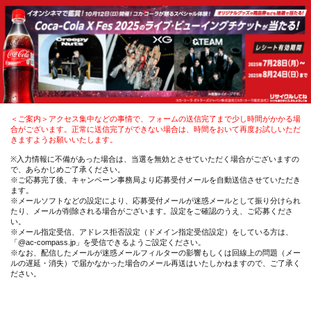
＜ご案内＞アクセス集中などの事情で、フォームの送信完了まで少し時間がかかる場
合がございます。正常に送信完了ができない場合は、時間をおいて再度お試しいただ
きますようお願いいたします。
※入力情報に不備があった場合は、当選を無効とさせていただく場合がございますの
で、あらかじめご了承ください。
※ご応募完了後、キャンペーン事務局より応募受付メールを自動送信させていただき
ます。
※メールソフトなどの設定により、応募受付メールが迷惑メールとして振り分けられ
たり、メールが削除される場合がございます。設定をご確認のうえ、ご応募くださ
い。
※メール指定受信、アドレス拒否設定（ドメイン指定受信設定）をしている方は、
「@ac-compass.jp」を受信できるようご設定ください。
※なお、配信したメールが迷惑メールフィルターの影響もしくは回線上の問題（メー
ルの遅延・消失）で届かなかった場合のメール再送はいたしかねますので、ご了承く
ださい。