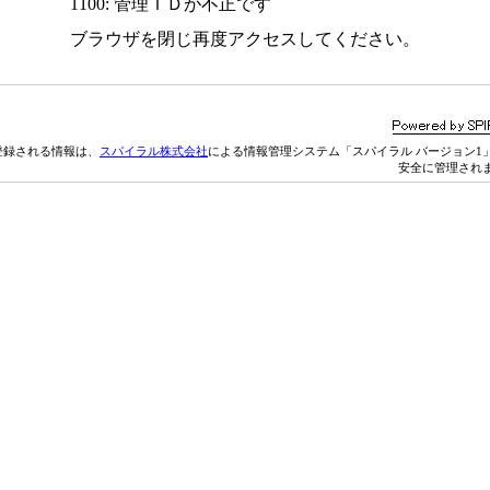
1100: 管理ＩＤが不正です
ブラウザを閉じ再度アクセスしてください。
登録される情報は、
スパイラル株式会社
による情報管理システム「スパイラル バージョン1
安全に管理され