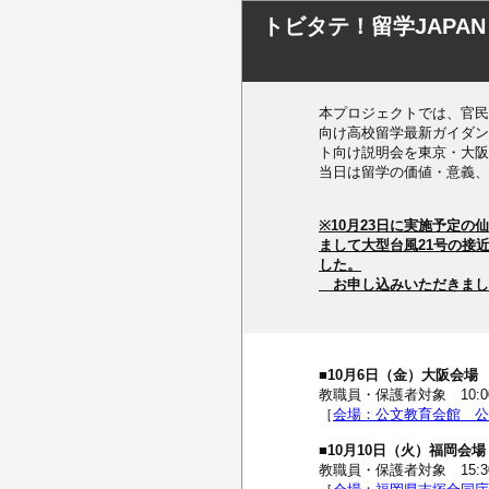
トビタテ！留学JAP
本プロジェクトでは、官民
向け高校留学最新ガイダン
ト向け説明会を東京・大阪
当日は留学の価値・意義、
※10月23日に実施予定
まして大型台風21号の接
した。
お申し込みいただきまし
■10月6日（金）大阪
教職員・保護者対象 10:00~
［
会場：公文教育会館 公
■10月10日（火）福岡
教職員・保護者対象 15:30~