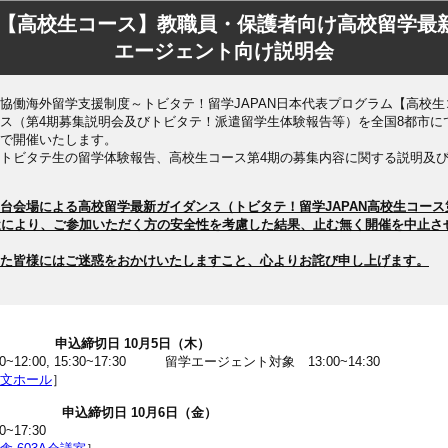
AN【高校生コース】教職員・保護者向け高校留学最
エージェント向け説明会
協働海外留学支援制度～トビタテ！留学JAPAN日本代表プログラム【高校
ス（第4期募集説明会及びトビタテ！派遣留学生体験報告等）を全国8都市に
で開催いたします。
トビタテ生の留学体験報告、高校生コース第4期の募集内容に関する説明及
の仙台会場による高校留学最新ガイダンス（トビタテ！留学JAPAN高校生コー
近により、ご参加いただく方の安全性を考慮した結果、止む無く開催を中止さ
た皆様にはご迷惑をおかけいたしますこと、心よりお詫び申し上げます。
会場 申込締切日 10月5日（木）
12:00, 15:30~17:30 留学エージェント対象 13:00~14:30
文ホール
］
会場 申込締切日 10月6日（金）
17:30