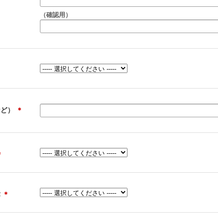
（確認用）
など）
＊
＊
緯
＊