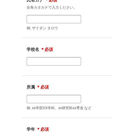
全角カタカナで入力ください。
例. ザイダン タロウ
学校名
＊必須
所属
＊必須
例. xx学部XX学科、xx研究科xx専攻 など
学年
＊必須