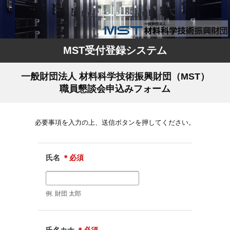
MST受付登録システム
一般財団法人 材料科学技術振興財団（MST）
職員懇談会申込みフォーム
必要事項を入力の上、送信ボタンを押してください。
氏名
＊必須
例. 財団 太郎
氏名カナ
＊必須