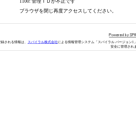
1100: 管理ＩＤが不正です
ブラウザを閉じ再度アクセスしてください。
登録される情報は、
スパイラル株式会社
による情報管理システム「スパイラル バージョン1
安全に管理され