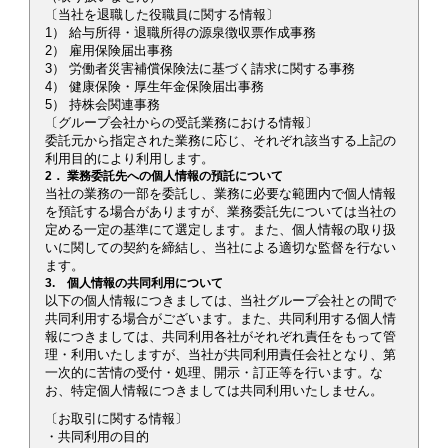
〔当社を退職した役職員に関する情報〕
1） 給与所得・退職所得の源泉徴収票作成事務
2） 雇用保険届出事務
3） 労働者災害補償保険法に基づく請求に関する事務
4） 健康保険・厚生年金保険届出事務
5） 持株会関連事務
〔グループ会社からの受託業務における情報〕
委託元から指定された業務に応じ、それぞれ該当する上記の
利用目的により利用します。
2． 業務委託先への個人情報の預託について
当社の業務の一部を委託し、業務に必要な範囲内で個人情報
を預託する場合がありますが、業務委託先については当社の
定める一定の基準にて選定します。また、個人情報の取り扱
いに関しての契約を締結し、当社による適切な監督を行ない
ます。
3. 個人情報の共同利用について
以下の個人情報につきましては、当社グループ会社との間で
共同利用する場合がございます。また、共同利用する個人情
報につきましては、共同利用各社がそれぞれ責任をもって管
理・利用いたしますが、当社が共同利用責任会社となり、第
一次的に苦情の受付・処理、開示・訂正等を行います。な
お、特定個人情報につきましては共同利用いたしません。
〔お取引に関する情報〕
・共同利用の目的