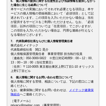
6. 個人情報の提供に関する任意性および当該情報を提供しなかっ
た場合に生じる結果について
本サービスの実施においてそれぞれ必要となる項目は、本サ
ービスの個人情報の登録画面において「必須項目」として記
述されています。この項目を入力いただかない場合は、当社
が提供するサービスをご利用いただけません。なお、「必須
項目」以外の項目については「任意項目」でございますが、
この項目を入力いただかない場合は、円滑な連絡が行えなく
なる場合がございます。
7. 代表取締役社長ならびに個人情報管理責任者
株式会社メイテック
代表取締役社長 関口 晃介
個人情報保護管理責任者 事業管理部 担当執行役員
〔連絡先〕050-3000-5822 ※窓口対応時間9：00～12：00、
13：00～18：00（当社営業日）
〔住所〕〒110-0005 東京都台東区上野1丁目1-10 オリックス
上野1丁目ビル
8. 個人情報に関するお問い合わせ窓口について
個人情報に関する苦情、相談については、下記の窓口にご連
絡ください。
なお、健康保険に関するお問い合わせは、
メイテック健康保
険組合
へご連絡ください。
［電子メール］
privacy@meitec.com （事業管理部）