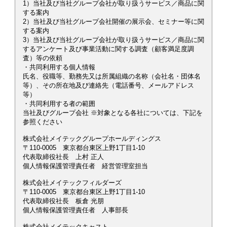
1）当社及び当社グループ会社が取り扱うサービス／商品に関
する案内
2）当社及び当社グループ会社開催の展示会、セミナー等に関
する案内
3）当社及び当社グループ会社が取り扱うサービス／商品に関
するアンケート及び事業活動に関する調査（顧客満足度調
査）等の依頼
・共同利用する個人情報
氏名、役職等、勤務先又は所属組織の名称（会社名・団体名
等）、その所在地及び連絡先（電話番号、メールアドレス
等）
・共同利用する者の範囲
当社及びグループ会社 ※対象となる各社については、下記を
参照ください
株式会社メイテックグループホールディングス
〒110-0005 東京都台東区上野1丁目1-10
代表取締役社長 上村 正人
個人情報保護管理責任者 経営管理室担当
株式会社メイテックフィルダーズ
〒110-0005 東京都台東区上野1丁目1-10
代表取締役社長 板倉 光朋
個人情報保護管理責任者 人事部長
株式会社メイテックキャスト