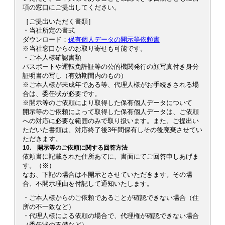
項の窓口にご提出してください。
［ご提出いただく書類］
・当社所定の書式
ダウンロード：
保有個人データの開示等依頼書
※当社窓口からのお取り寄せも可能です。
・ご本人様確認書類
パスポートや運転免許証等の公的機関発行の顔写真付き身分
証明書の写し（有効期間内のもの）
※ご本人様が未成年である等、代理人様がお手続きされる場
合は、委任状が必要です。
※開示等のご依頼により取得した保有個人データについて
開示等のご依頼によって取得した保有個人データは、ご依頼
への対応に必要な範囲のみで取り扱います。また、ご提出い
ただいた書類は、対応終了後3年間保有しその後廃棄させてい
ただきます。
10. 開示等のご依頼に関する回答方法
依頼書に記載された住所あてに、書面にてご回答申しあげま
す。（※）
なお、下記の場合は不開示とさせていただきます。その場
合、不開示理由を付記して通知いたします。
・ご本人様からのご依頼であることが確認できない場合（住
所の不一致など）
・代理人様による依頼の場合で、代理権が確認できない場合
（委任状の不備など）