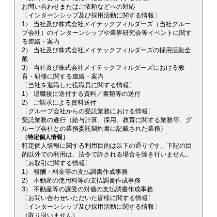
お問い合わせまたはご依頼などへの対応
〔インターンシップ及び採用活動に関する情報〕
1） 当社及び株式会社メイテックフィルダーズ（当社グルー
プ会社）のインターンシップや業界研究会等イベントに関す
る連絡・案内
2） 当社及び株式会社メイテックフィルダーズの採用活動全
般
3） 当社及び株式会社メイテックフィルダーズにおける教
育・研修に関する連絡・案内
〔当社を退職した役職員に関する情報〕
1） 退職後に送付する資料／書類等の送付
2） ご請求による資料送付
〔グループ会社からの受託業務における情報〕
受託業務の遂行（給与計算、採用、教育に関する業務等、グ
ループ会社との業務委託契約書に記載された業務）
［特定個人情報］
特定個人情報に関する利用目的は以下の通りです。下記の目
的以外での利用は、法令で許される場合を除き行いません。
〔お取引に関する情報〕
1） 報酬・料金等の支払調書作成事務
2） 不動産の使用料等の支払調書作成事務
3） 不動産等の譲受の対価の支払調書作成事務
〔お問い合わせいただいた皆様に関する情報〕
〔インターンシップ及び採用活動に関する情報〕
（取り扱いません）