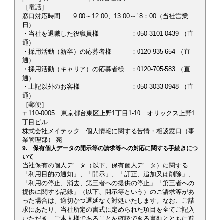
［電話］
窓口対応時間 9:00～12:00、13:00～18：00（当社営業
日）
・当社を退職した役職員様 ：050-3101-0439 （直
通）
・採用活動（新卒）の応募者様 ：0120-935-654 （直
通）
・採用活動（キャリア）の応募者様 ：0120-705-583 （直
通）
・上記以外のお客様 ：050-3033-0948 （直
通）
［郵便］
〒110-0005 東京都台東区上野1丁目1-10 オリックス上野1
丁目ビル
株式会社メイテック 個人情報に関する苦情・相談窓口（事
業管理部） 宛
9. 保有個人データの開示等の請求等への対応に関する手続きにつ
いて
当社保有の個人データ（以下、保有個人データ）に関する
「利用目的の通知」、「開示」、「訂正、追加又は削除」、
「利用の停止、消去、第三者への提供の停止」「第三者への
提供に関する記録」（以下、開示等という）のご請求等があ
った場合は、適切かつ遅延なく対処いたします。なお、ご請
求にあたり、当社所定の書式に定められた項目を全てご記入
いただき、ご本人様であることを確認できる書類とともに前