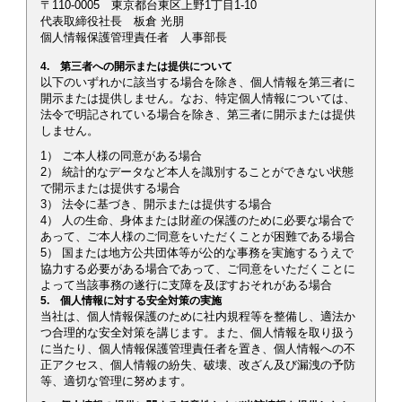
〒110-0005 東京都台東区上野1丁目1-10
代表取締役社長 板倉 光朋
個人情報保護管理責任者 人事部長
4. 第三者への開示または提供について
以下のいずれかに該当する場合を除き、個人情報を第三者に
開示または提供しません。なお、特定個人情報については、
法令で明記されている場合を除き、第三者に開示または提供
しません。
1） ご本人様の同意がある場合
2） 統計的なデータなど本人を識別することができない状態
で開示または提供する場合
3） 法令に基づき、開示または提供する場合
4） 人の生命、身体または財産の保護のために必要な場合で
あって、ご本人様のご同意をいただくことが困難である場合
5） 国または地方公共団体等が公的な事務を実施するうえで
協力する必要がある場合であって、ご同意をいただくことに
よって当該事務の遂行に支障を及ぼすおそれがある場合
5. 個人情報に対する安全対策の実施
当社は、個人情報保護のために社内規程等を整備し、適法か
つ合理的な安全対策を講じます。また、個人情報を取り扱う
に当たり、個人情報保護管理責任者を置き、個人情報への不
正アクセス、個人情報の紛失、破壊、改ざん及び漏洩の予防
等、適切な管理に努めます。