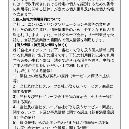
には「行政手続きにおける特定の個人を識別するための番号
の利用等に関する法律」が定める個人番号及び特定個人情報
を含みます。
1.個人情報の利用目的について
当社は、エンジニアリングソリューション事業等の業務遂
行、その他のご連絡、情報提供等のため、必要となる個人情
報を利用します。また、当社グループ会社より一部業務を受
託し、当該受託業務の範囲内で個人情報を利用します。
［個人情報（特定個人情報を除く)］
株式会社メイテック（以下、当社）で取り扱う個人情報に関
する利用目的は以下の通りです。下記の利用目的以外で利用
する必要が生じた際は、法令で許される場合を除き、事前に
ご本人様の同意をいただいた上で利用します。
〔お取引に関する情報〕
1） 業務上の連絡及び契約の履行（サービス／商品の提供
等）
2） 当社及び当社グループ会社が取り扱うサービス／商品に
関する案内
3） 当社及び当社グループ会社開催の展示会、セミナー等に
関する案内
4） 当社及び当社グループ会社が取り扱うサービス／商品に
関するアンケート及び事業活動に関する調査（顧客満足度調
査）等の依頼
5） 取引先様からのお問い合わせまたはご依頼等への対応
〔お問い合わせいただいた皆様に関する情報〕