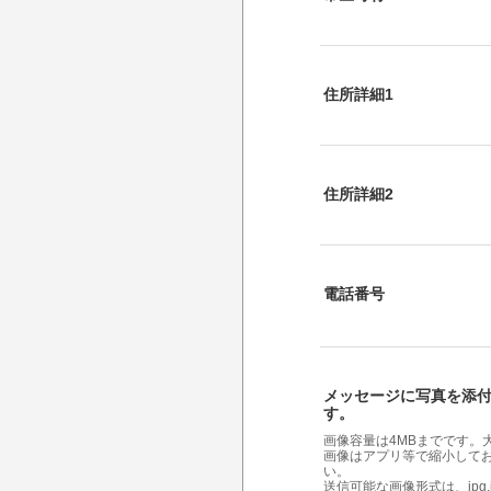
住所詳細1
住所詳細2
電話番号
メッセージに写真を添
す。
画像容量は4MBまでです。
画像はアプリ等で縮小して
い。
送信可能な画像形式は、jpg,jpeg