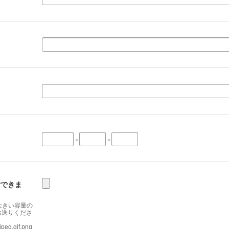
-
-
付できま
大きい容量の
お送りくださ
,gif,png