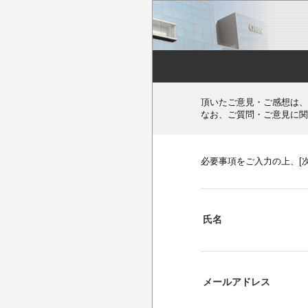
頂いたご意見・ご感想は、
なお、ご質問・ご意見に関
必要事項をご入力の上、[
氏名
メールアドレス