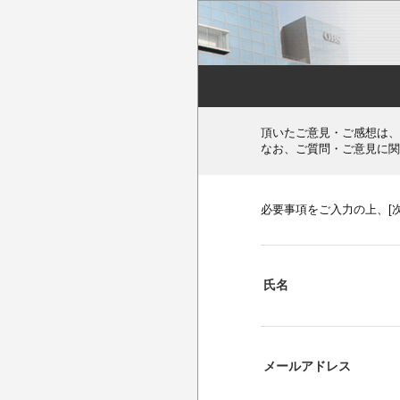
頂いたご意見・ご感想は、
なお、ご質問・ご意見に関
必要事項をご入力の上、[
氏名
メールアドレス