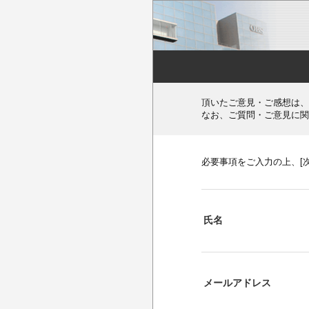
頂いたご意見・ご感想は、
なお、ご質問・ご意見に関
必要事項をご入力の上、[
氏名
メールアドレス