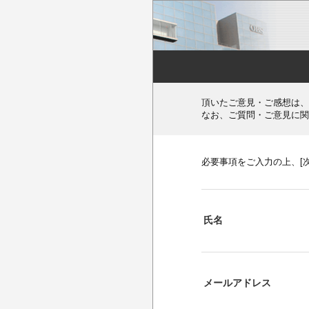
頂いたご意見・ご感想は、
なお、ご質問・ご意見に関
必要事項をご入力の上、[
氏名
メールアドレス