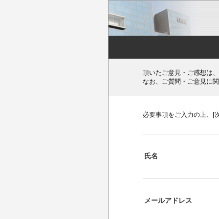
頂いたご意見・ご感想は、
なお、ご質問・ご意見に関
必要事項をご入力の上、[
氏名
メールアドレス