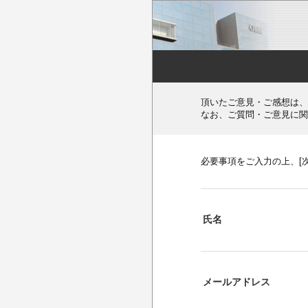
頂いたご意見・ご感想は、
なお、ご質問・ご意見に関
必要事項をご入力の上、[
氏名
メールアドレス