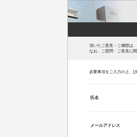
頂いたご意見・ご感想は、
なお、ご質問・ご意見に関
必要事項をご入力の上、[
氏名
メールアドレス