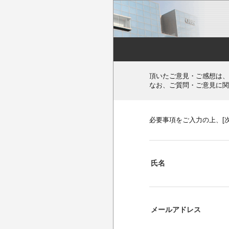
頂いたご意見・ご感想は、
なお、ご質問・ご意見に関
必要事項をご入力の上、[
氏名
メールアドレス