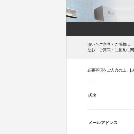
頂いたご意見・ご感想は、
なお、ご質問・ご意見に関
必要事項をご入力の上、[
氏名
メールアドレス