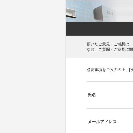
頂いたご意見・ご感想は、
なお、ご質問・ご意見に関
必要事項をご入力の上、[
氏名
メールアドレス