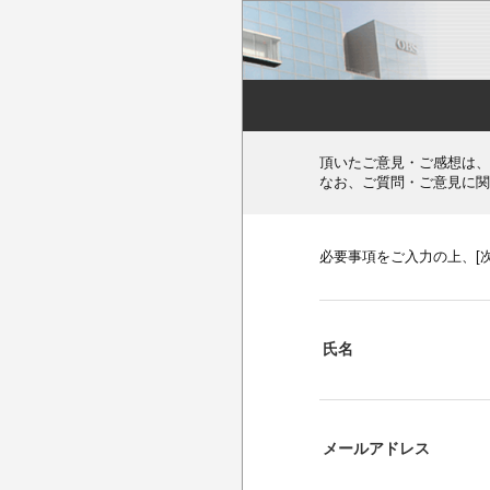
頂いたご意見・ご感想は、
なお、ご質問・ご意見に関
必要事項をご入力の上、[
氏名
メールアドレス