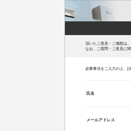
頂いたご意見・ご感想は、
なお、ご質問・ご意見に関
必要事項をご入力の上、[
氏名
メールアドレス