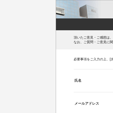
頂いたご意見・ご感想は、
なお、ご質問・ご意見に関
必要事項をご入力の上、[
氏名
メールアドレス