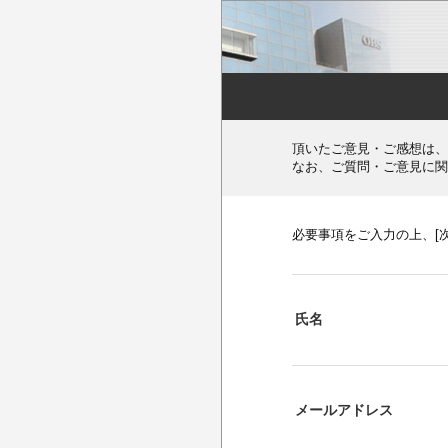
頂いたご意見・ご感想は、
なお、ご質問・ご意見に関
必要事項をご入力の上、[
氏名
メールアドレス