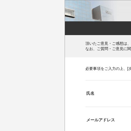
頂いたご意見・ご感想は、
なお、ご質問・ご意見に関
必要事項をご入力の上、[
氏名
メールアドレス