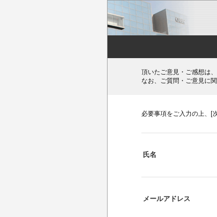
頂いたご意見・ご感想は、
なお、ご質問・ご意見に関
必要事項をご入力の上、[
氏名
メールアドレス