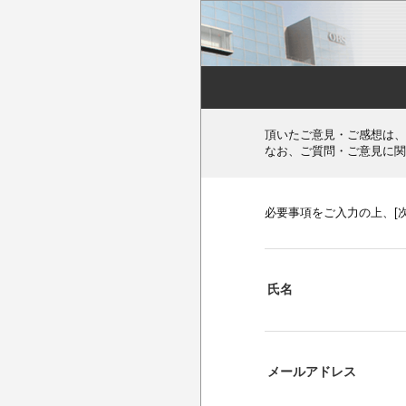
頂いたご意見・ご感想は、
なお、ご質問・ご意見に関
必要事項をご入力の上、[
氏名
メールアドレス