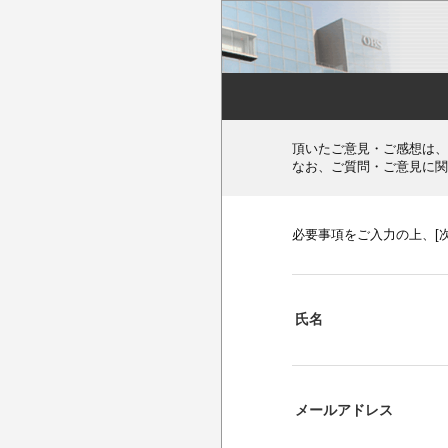
頂いたご意見・ご感想は、
なお、ご質問・ご意見に関
必要事項をご入力の上、[
氏名
メールアドレス