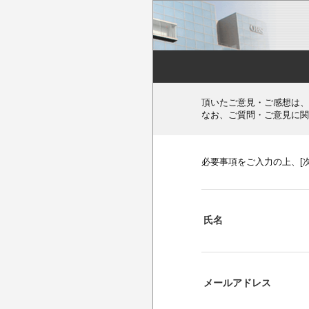
頂いたご意見・ご感想は、
なお、ご質問・ご意見に関
必要事項をご入力の上、[
氏名
メールアドレス