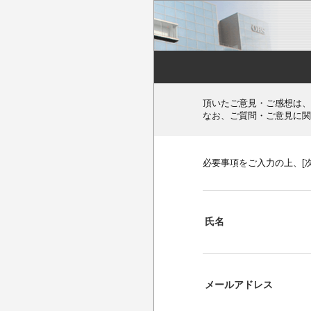
頂いたご意見・ご感想は、
なお、ご質問・ご意見に関
必要事項をご入力の上、[
氏名
メールアドレス