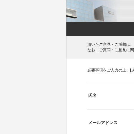
頂いたご意見・ご感想は、
なお、ご質問・ご意見に関
必要事項をご入力の上、[
氏名
メールアドレス