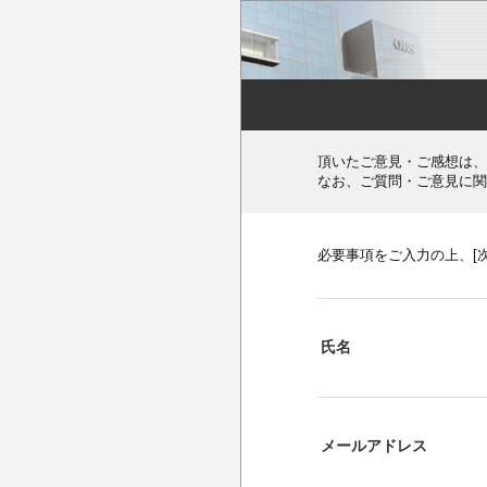
頂いたご意見・ご感想は、
なお、ご質問・ご意見に関
必要事項をご入力の上、[
氏名
メールアドレス