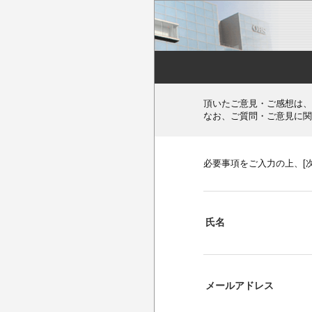
頂いたご意見・ご感想は、
なお、ご質問・ご意見に関
必要事項をご入力の上、[
氏名
メールアドレス